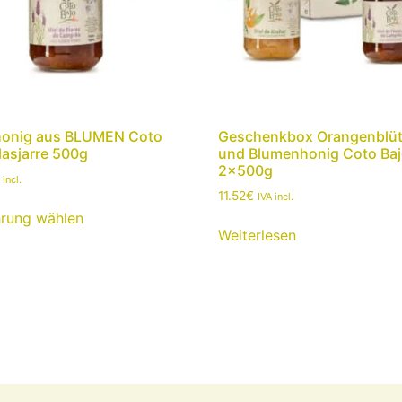
honig aus BLUMEN Coto
Geschenkbox Orangenblü
lasjarre 500g
und Blumenhonig Coto Ba
2x500g
 incl.
11.52
€
IVA incl.
rung wählen
Weiterlesen