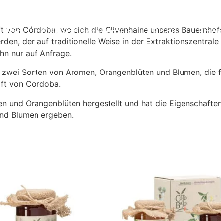
t von Córdoba, wo sich die Olivenhaine unseres Bauernhof
Bio
Olivenöltourismus
Shop
Sch
rden, der auf traditionelle Weise in der Extraktionszentral
hn nur auf Anfrage.
en zwei Sorten von Aromen, Orangenblüten und Blumen, die
aft von Cordoba.
 und Orangenblüten hergestellt und hat die Eigenschaften 
und Blumen ergeben.