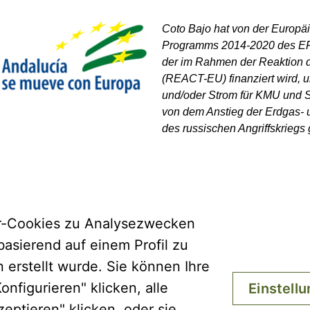
Coto Bajo hat von der Europä
Programms 2014-2020 des EFR
der im Rahmen der Reaktion 
(REACT-EU) finanziert wird, u
und/oder Strom für KMU und S
von dem Anstieg der Erdgas- 
des russischen Angriffskriegs 
er-Cookies zu Analysezwecken
asierend auf einem Profil zu
 erstellt wurde. Sie können Ihre
nfigurieren" klicken, alle
Einstell
eptieren" klicken, oder sie