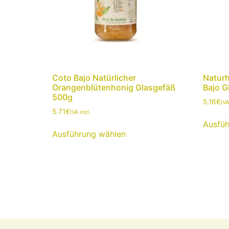
Coto Bajo Natürlicher
Natur
Orangenblütenhonig Glasgefäß
Bajo G
500g
5.16
€
IVA
5.71
€
IVA incl.
Ausfüh
Ausführung wählen