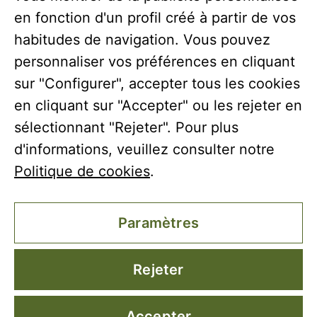
en fonction d'un profil créé à partir de vos
habitudes de navigation. Vous pouvez
personnaliser vos préférences en cliquant
sur "Configurer", accepter tous les cookies
en cliquant sur "Accepter" ou les rejeter en
sélectionnant "Rejeter". Pour plus
d'informations, veuillez consulter notre
Coto Bajo a reçu une subvention de l’Union européenne
Politique de cookies
.
dans le cadre du programme opérationnel FEDER
Andalousie 2014-2020, financé dans le cadre de la
réponse de l’Union à la pandémie de COVID-19
Paramètres
(REACT-UE), pour compenser le surcoût énergétique du
gaz naturel et/ou de l’électricité pour les PME et les
indépendants particulièrement touchés par
Rejeter
l’augmentation des prix du gaz naturel et de l’électricité
causée par l’impact de la guerre d’agression de la Russie
Accepter