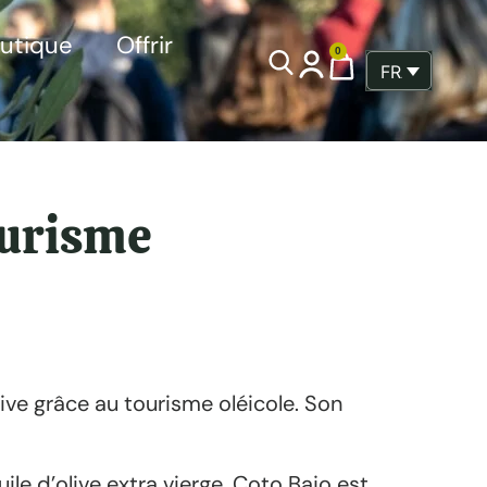
utique
Offrir
0
FRANÇAIS
ourisme
live grâce au tourisme oléicole. Son
ile d’olive extra vierge. Coto Bajo est