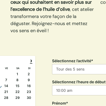
ceux qui souhaitent en savoir plus sur
co
l’excellence de l’huile d’olive
, cet atelier
transformera votre façon de la
déguster. Rejoignez-nous et mettez
vos sens en éveil !
›
Sélectionnez l’activité*
VE
SA
DI
1
2
7
8
9
Sélectionnez l’heure de début
14
15
16
21
22
23
28
29
30
Prénom*