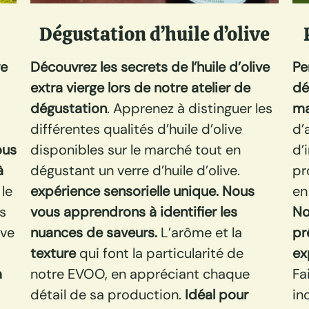
Dégustation d’huile d’olive
ve
Découvrez les secrets de l’huile d’olive
Pe
s
extra vierge lors de notre atelier de
dé
dégustation
. Apprenez à distinguer les
ma
différentes qualités d’huile d’olive
d’
ous
disponibles sur le marché tout en
d’
à
dégustant un verre d’huile d’olive.
pr
 le
expérience sensorielle unique. Nous
en
s
vous apprendrons à identifier les
No
ive
nuances de saveurs.
L’arôme et la
pr
texture
qui font la particularité de
ex
a
notre EVOO, en appréciant chaque
Fa
détail de sa production.
Idéal pour
in