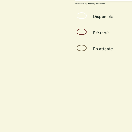
Powered by
Booking Calendar
-
Disponible
-
Réservé
-
En attente