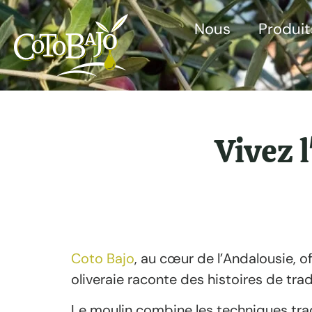
Nous
Produit
Vivez 
Coto Bajo
, au cœur de l’Andalousie, of
oliveraie raconte des histoires de trad
Le moulin combine les techniques tradit