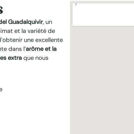
s
del Guadalquivir
, un
mat et la variété de
d’obtenir une excellente
te dans l’
arôme et la
ges extra
que nous
e