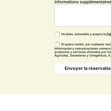
informations supplémentaires 
He leído, entendido y acepto la
Pol
Sí quiero recibir, por cualquier med
información y comunicaciones comercia
productos y servicios ofrecidos por Co
Agrícolas, Ganaderas y Cinegéticas, S.
Envoyer la réservati