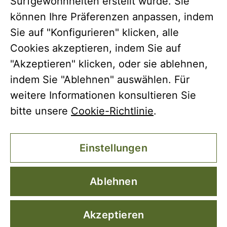
Surfgewohnheiten erstellt wurde. Sie
Impressum
|
Datenschutz
|
Cookies
|
AGB
|
Widerruf
können Ihre Präferenzen anpassen, indem
Sie auf "Konfigurieren" klicken, alle
Cookies akzeptieren, indem Sie auf
"Akzeptieren" klicken, oder sie ablehnen,
© Copyright 2026 Coto Bajo
indem Sie "Ablehnen" auswählen. Für
weitere Informationen konsultieren Sie
bitte unsere
Cookie-Richtlinie
.
Einstellungen
Ablehnen
Akzeptieren