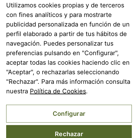
Utilizamos cookies propias y de terceros
con fines analíticos y para mostrarte
publicidad personalizada en función de un
perfil elaborado a partir de tus hábitos de
navegación. Puedes personalizar tus
preferencias pulsando en "Configurar",
aceptar todas las cookies haciendo clic en
"Aceptar", o rechazarlas seleccionando
"Rechazar". Para más información consulta
nuestra
Política de Cookies
.
Coto Bajo ha recibido una ayuda de la Unión Europea
con cargo al Programa Operativo FEDER de Andalucía
2014-2020, financiada como parte de la respuesta de la
Configurar
Unión a la pandemia de COVID-19 (REACT-UE), para
compensar el sobrecoste energético de gas natural y/o
electricidad a pymes y autónomos especialmente
Rechazar